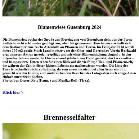
Blumenwiese Gusenburg 2024
Die Blumenwiese rechts der Straße am Ortseingang von Gusenburg sieht aus der Ferne
vielleicht nicht schön oder gepflegt aus, aber bei genauerem Hinschauen erschießt sich
dem Beobachter eine reiche Artenfülle an Pflanzen und Tieren. Im Frühjahr 2018 wurde
dieses 200 m2 große Stück Land in einer vom der Obst- und Gartenbau Verein Hochwald
organisierten Aktion gerodet, gepflügt und mit einer Blumenmischung eingesät. In den
folgenden Jahren wurde die Fläche einmal jährlich von Hand gemäht, das Gras entfernt
und kompostiert. Unten sehen Sie einen Blick auf die vielfältige Tier- und Pflanzenwelt,
die währen der Zeit in dieser kleinen Lebensoase nachgewiesen wurden. Die Liste der
Tiere ist sicherlich nicht vollständig, da zum einen, da nicht bei allen Arten ein Foto
gemacht werden konnte, zum anderen bei den Besuchen des Fotografen auch einige Arten
einfach unentdeckt blieben.
Photos von Dieter Blatt (Fauna) und Monika Reiß (Flora).
Klick hier >
Brennesselfalter