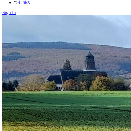
">
Links
Sign In