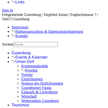
">
Links
Sign In
Ortsgemeinde Gusenburg | Siegfried Joram | Engbachstrasse 7 |
54413 Gusenburg
Impressum
">
Haftunsausschluss & Datenschutzerklaerung
">
Kontakt
Suchen
Gusenburg
">
Events & Kalender
">
Unser Dorf
Kommunalpolitik
">
Projekte
Vereine
Einrichtungen
Notizen des Dorfchronisten
Gusenburger Fauna
Einkaufs & Lieferdienst
Wirtschaft
Wetterstation Gusenburg
Tourismus